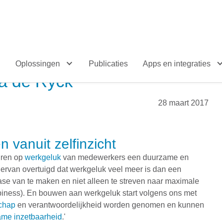
Oplossingen
Publicaties
Apps en integraties
ka de Ryck
28 maart 2017
 vanuit zelfinzicht
turen op
werkgeluk
van medewerkers een duurzame en
e ervan overtuigd dat werkgeluk veel meer is dan een
ase van te maken en niet alleen te streven naar maximale
iness). En bouwen aan werkgeluk start volgens ons met
schap
en verantwoordelijkheid worden genomen en kunnen
me inzetbaarheid
.'