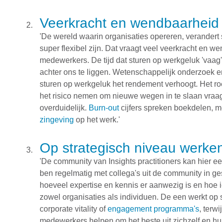
Veerkracht en wendbaarheid
'De wereld waarin organisaties opereren, verandert 
super flexibel zijn. Dat vraagt veel veerkracht en w
medewerkers. De tijd dat sturen op werkgeluk 'vaag', 'm
achter ons te liggen. Wetenschappelijk onderzoek 
sturen op werkgeluk het rendement verhoogt. Het roe
het risico nemen om nieuwe wegen in te slaan vraa
overduidelijk.
Burn-out
cijfers spreken boekdelen, 
zingeving
op het werk.'
Op strategisch niveau werken 
'De community van Insights practitioners kan hier een
ben regelmatig met collega's uit de community in ge
hoeveel expertise en kennis er aanwezig is en hoe ied
zowel organisaties als individuen. De een werkt op
corporate vitality of
engagement programma's
, terw
medewerkers helpen om het beste uit zichzelf en hun 