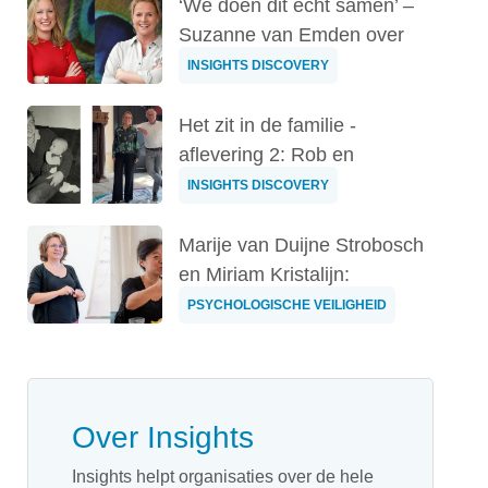
‘We doen dit echt samen’ –
Suzanne van Emden over
12,5 jaar ...
INSIGHTS DISCOVERY
Het zit in de familie -
aflevering 2: Rob en
Hanneke van der...
INSIGHTS DISCOVERY
Marije van Duijne Strobosch
en Miriam Kristalijn:
'Psycholog...
PSYCHOLOGISCHE VEILIGHEID
Over Insights
Insights helpt organisaties over de hele