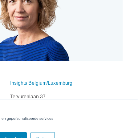
Insights Belgium/Luxemburg
Tervurenlaan 37
1040 Etterbeek, Belgium
Tel: +32 (0)251 306 90
n en gepersonaliseerde services
E-mail: info.be@insights.com