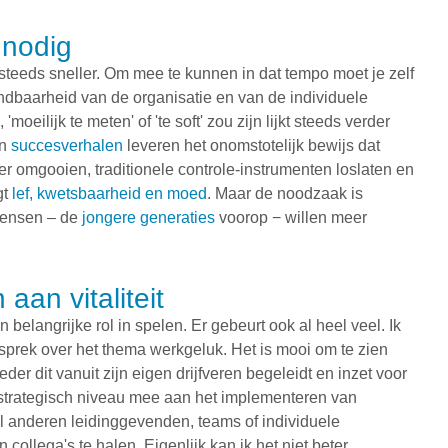
 nodig
steeds sneller. Om mee te kunnen in dat tempo moet je zelf
endbaarheid van de organisatie en van de individuele
oeilijk te meten' of 'te soft' zou zijn lijkt steeds verder
en
succesverhalen
leveren het onomstotelijk bewijs dat
r omgooien, traditionele controle-instrumenten loslaten en
gt
lef, kwetsbaarheid en moed
. Maar de noodzaak is
mensen – de
jongere generaties
voorop − willen meer
aan vitaliteit
 belangrijke rol in spelen. Er gebeurt ook al heel veel. Ik
sprek over het thema werkgeluk. Het is mooi om te zien
er dit vanuit zijn eigen drijfveren begeleidt en inzet voor
 strategisch niveau mee aan het implementeren van
ijl anderen leidinggevenden, teams of individuele
collega's te halen. Eigenlijk kan ik het niet beter