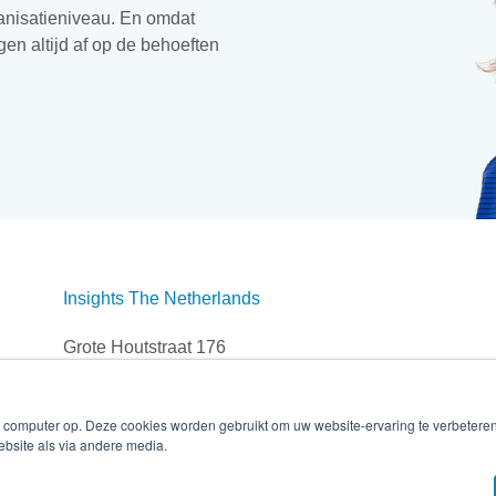
ganisatieniveau. En omdat
en altijd af op de behoeften
Insights The Netherlands
Grote Houtstraat 176
2011 SZ Haarlem, The Netherlands
Tel: +31 (0)23 542 6929
 computer op. Deze cookies worden gebruikt om uw website-ervaring te verbetere
ebsite als via andere media.
Email: info.nl@insights.com