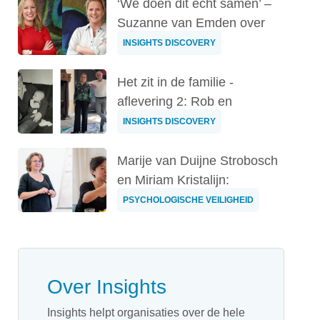
‘We doen dit echt samen’ –
Suzanne van Emden over
12,5 jaar ...
INSIGHTS DISCOVERY
Het zit in de familie -
aflevering 2: Rob en
Hanneke van der...
INSIGHTS DISCOVERY
Marije van Duijne Strobosch
en Miriam Kristalijn:
'Psycholog...
PSYCHOLOGISCHE VEILIGHEID
Over Insights
Insights helpt organisaties over de hele