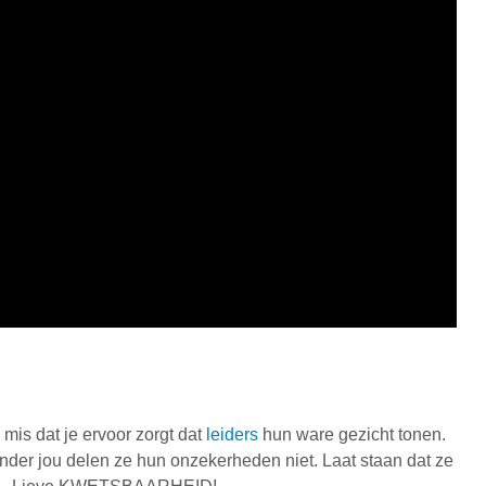
 mis dat je ervoor zorgt dat
leiders
hun ware gezicht tonen.
onder jou delen ze hun onzekerheden niet. Laat staan dat ze