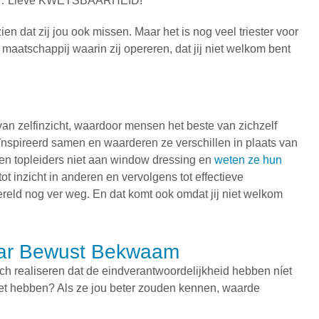
echt… Lieve KWETSBAARHEID!
zien dat zij jou ook missen. Maar het is nog veel triester voor
atschappij waarin zij opereren, dat jij niet welkom bent
 van zelfinzicht, waardoor mensen het beste van zichzelf
nspireerd samen en waarderen ze verschillen in plaats van
doen topleiders niet aan window dressing en
weten ze hun
 tot inzicht in anderen en vervolgens tot effectieve
reld nog ver weg. En dat komt ook omdat jij niet welkom
ar Bewust Bekwaam
ich realiseren dat de eindverantwoordelijkheid hebben níet
oet hebben? Als ze jou beter zouden kennen, waarde