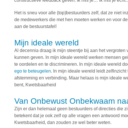
constructieve feedback geven. Ik mis je… ik mis je 
Het is sneu voor alle (top)bestuurders zelf, dat ze niet in
de medewerkers die met hen moeten werken en voor de ma
aan de bestuurstafel!
Mijn ideale wereld
Al decennia draag ik mijn steentje bij aan het vergroten
kunnen geven. In mijn ideale wereld werken mensen geï
te oordelen en te discrimineren. In mijn ideale wereld 
ego te beteugelen
. In mijn ideale wereld leidt zelfinzicht
afstemming en verbinding. Maar helaas is mijn ideale we
bent, Kwetsbaarheid
Van Onbewust Onbekwaam na
Zijn er dan helemaal geen bestuurders of directies die z
betekent dat je ook zelf op alle vragen een antwoord m
Kwetsbaarheid, dan zouden ze wel beter weten.