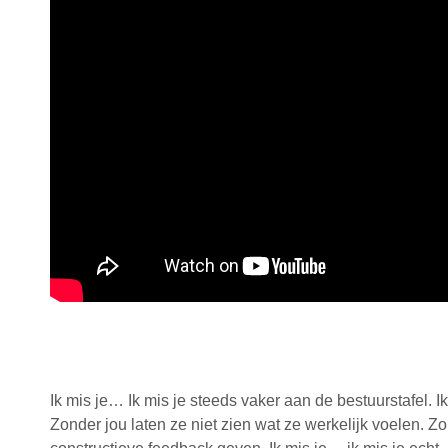
Ik mis je… Ik mis je steeds vaker aan de bestuurstafel. Ik
Zonder jou laten ze niet zien wat ze werkelijk voelen. Z