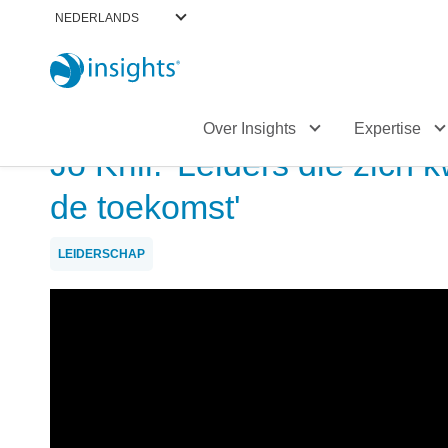
NEDERLANDS
Over Insights
Expertise
Jo Krill: 'Leiders die zic
de toekomst'
LEIDERSCHAP