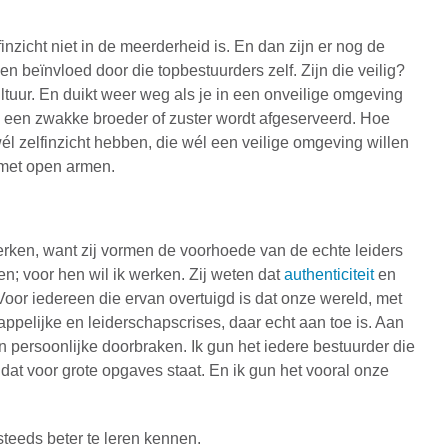
nzicht niet in de meerderheid is. En dan zijn er nog de
en beïnvloed door die topbestuurders zelf. Zijn die veilig?
ultuur. En duikt weer weg als je in een onveilige omgeving
ls een zwakke broeder of zuster wordt afgeserveerd. Hoe
l zelfinzicht hebben, die wél een veilige omgeving willen
 met open armen.
erken, want zij vormen de voorhoede van de echte leiders
n; voor hen wil ik werken. Zij weten dat
authenticiteit
en
Voor iedereen die ervan overtuigd is dat onze wereld, met
pelijke en leiderschapscrises, daar echt aan toe is. Aan
 aan persoonlijke doorbraken. Ik gun het iedere bestuurder die
dat voor grote opgaves staat. En ik gun het vooral onze
teeds beter te leren kennen.