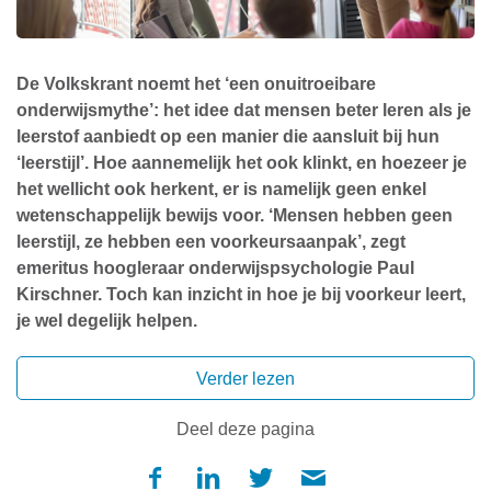
De Volkskrant noemt het ‘een onuitroeibare
onderwijsmythe’: het idee dat mensen beter leren als je
leerstof aanbiedt op een manier die aansluit bij hun
‘leerstijl’. Hoe aannemelijk het ook klinkt, en hoezeer je
het wellicht ook herkent, er is namelijk geen enkel
wetenschappelijk bewijs voor. ‘Mensen hebben geen
leerstijl, ze hebben een voorkeursaanpak’, zegt
emeritus hoogleraar onderwijspsychologie Paul
Kirschner. Toch kan inzicht in hoe je bij voorkeur leert,
je wel degelijk helpen.
Deel deze pagina
Insights leerarchitect dr. Tanya Boyd
spreekt van
‘gepercipieerde leerstijlen’: de manier waarop mensen in
hun ogen het beste leren. En volgens haar loont het zeker