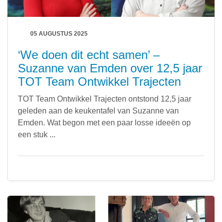
leertraject
Geel: Experimenteren
05 AUGUSTUS 2025
leert het liefst al doende
‘We doen dit echt samen’ –
gaat graag actief met concrete informatie aan de
Suzanne van Emden over 12,5 jaar
slag
TOT Team Ontwikkel Trajecten
houdt van korte, levendige leerervaringen en
snel schakelen
TOT Team Ontwikkel Trajecten ontstond 12,5 jaar
leert graag met en van anderen
geleden aan de keukentafel van Suzanne van
Emden. Wat begon met een paar losse ideeën op
Rood: Praktisch aanpakken
een stuk ...
houdt van actie en werken met echte situaties
vindt het belangrijk dat er een direct verband is
tussen leren en werk
wil wat hij heeft geleerd meteen in de praktijk
kunnen brengen
gebruikt graag instrumenten die hun waarde in