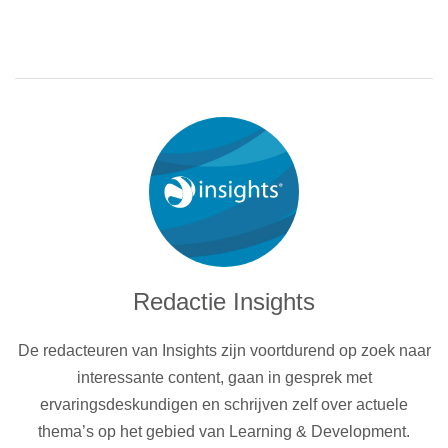
de moeite om daar rekening mee te houden. Niet omdat
mensen er béter van gaan leren, maar wel omdat het
bijdraagt aan hun motivatie. ‘Motivatie deed er altijd al toe’,
zegt ze. Maar in de
nieuwe wereld van werk
is het extra
belangrijk, omdat er zoveel dingen zijn die tijd en aandacht
vragen én omdat mensen steeds meer hun eigen
leerproces kunnen sturen.’
Zelf kiezen hoe je leert, motiveert
Ze plaatst hier wel een kanttekening bij: de leercontent of
leerervaring moet goed zijn ontworpen, volgens
deugdelijke leerprincipes die bij het onderwerp passen.
Redactie Insights
‘Als dat zo is, kan het zelf kunnen kiezen op welke manier
je leert, net het verschil maken, en ervoor zorgen dat je
De redacteuren van Insights zijn voortdurend op zoek naar
gemotiveerd bent om met een opleiding of training te
interessante content, gaan in gesprek met
starten én die af te maken. En dat is natuurlijk een goede
ervaringsdeskundigen en schrijven zelf over actuele
zaak.’
thema’s op het gebied van Learning & Development.