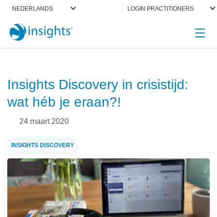
NEDERLANDS
LOGIN PRACTITIONERS
header_featured
Insights Discovery in crisistijd:
wat héb je eraan?!
24 maart 2020
INSIGHTS DISCOVERY