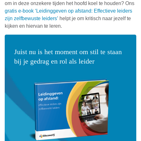
om in deze onzekere tijden het hoofd koel te houden? Ons
gratis e-book ‘Leidinggeven op afstand: Effectieve leiders
zijn zelfbewuste leiders’
helpt je om kritisch naar jezelf te
kijken en hiervan te leren.
Juist nu is het moment om stil te staan
bij je gedrag en rol als leider