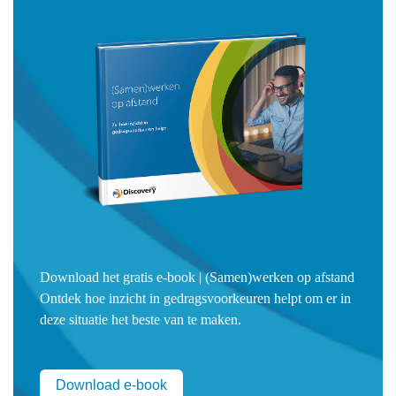
horen zeggen dat iemand Geel is. Wel dat iemand veel
Stralend Geel gedrag laat zien. Voor de mensen die
minder bekend zijn met Insights Discovery voegen we daar
aan toe dat iedereen
alle vier de kleuren
in zich heeft. Maar
dat we wel allemaal een voorkeur voor één of meerdere
kleuren hebben. De combinatie waarin we de kleuren
gebruiken, is voor iedereen anders: we zijn allemaal uniek.
Kleurenvoorkeur zegt niets over
competenties
Een tweede reden waarom wij vinden dat een dergelijke
vacaturetekst absoluut niet kan: iemands voorkeur voor
één of meerdere kleuren zegt niets over zijn competenties.
Download het gratis e-book | (Samen)werken op afstand
Laat staan over zijn kwaliteiten in een specifieke functie of
Ontdek hoe inzicht in gedragsvoorkeuren helpt om er in
rol. Elk mens kan competenties hebben of ontwikkelen die
deze situatie het beste van te maken.
nodig zijn voor om het even welke functie. Omgekeerd
betekent een sterke voorkeur voor een bepaalde kleur niet
per definitie dat je goed bent in de dingen die aan deze
Download e-book
kleur worden gekoppeld. Het bedrijf dat die