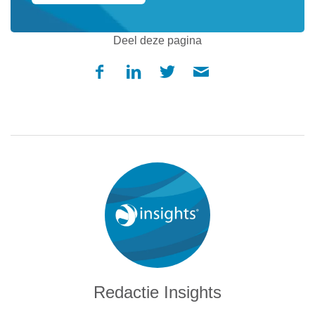
tenenkrommende vacature plaatste, verwacht van iemand
met een sterke voorkeur voor Geel waarschijnlijk dat hij die
Deel deze pagina
dynamische, enthousiaste persoon is die moeiteloos
klanten overtuigt en hun diensten of producten aan de man
brengt. Wij weten dat er zich onder de mensen met eerste
kleur Geel heel veel belabberde verkopers bevinden. En
dat er geweldige accountmanagers bestaan met eerste
kleur Helder Blauw – de aan Stralend Geel tegengestelde
kleur.
Ook al zijn er aanbieders van
kleurenmodellen die beweren dat
hun instrument bruikbaar is voor
werving & selectie, wij geloven daar
niet in.
Redactie Insights
Even dollen met collega’s