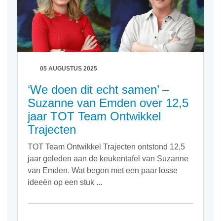
Dat mensen denken dat je ons instrument kunt inzetten
voor werving & selectie, is niet het enige misverstand
rondom het het gebruik van Insights Discovery.
Lees ook:
-
Insights haat-liefdeverhouding met hokjesdenken
05 AUGUSTUS 2025
-
Waarom Insights Discovery geen kleurentest is
‘We doen dit echt samen’ –
-
Insights Discovery: simpel of simplistisch?
Suzanne van Emden over 12,5
jaar TOT Team Ontwikkel
Trajecten
TOT Team Ontwikkel Trajecten ontstond 12,5
jaar geleden aan de keukentafel van Suzanne
van Emden. Wat begon met een paar losse
ideeën op een stuk ...