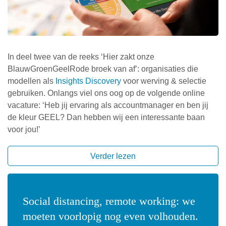
In deel twee van de reeks ‘Hier zakt onze
BlauwGroenGeelRode broek van af’: organisaties die
modellen als
Insights Discovery
voor werving & selectie
gebruiken. Onlangs viel ons oog op de volgende online
vacature: ‘Heb jij ervaring als accountmanager en ben jij
de kleur GEEL? Dan hebben wij een interessante baan
voor jou!’
Fout, fout, fout!
Social distancing, remote working: we
Om te beginnen, mensen zijn geen kleur. Overigens ook
moeten voorlopig nog even volhouden.
geen twee of drie of zelfs vier kleuren. Je zult ons dus nooit