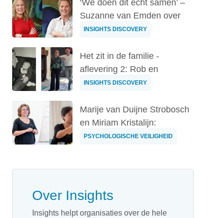
‘We doen dit echt samen’ –
Suzanne van Emden over
12,5 jaar ...
INSIGHTS DISCOVERY
Het zit in de familie -
aflevering 2: Rob en
Hanneke van der...
INSIGHTS DISCOVERY
Marije van Duijne Strobosch
en Miriam Kristalijn:
'Psycholog...
PSYCHOLOGISCHE VEILIGHEID
Over Insights
Insights helpt organisaties over de hele