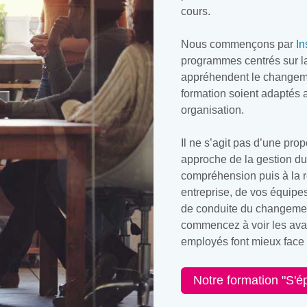
cours.
Nous commençons par
In
programmes centrés sur la
appréhendent le changeme
formation soient adaptés 
organisation.
Il ne s’agit pas d’une prop
approche de la gestion du
compréhension puis à la r
entreprise, de vos équipe
de conduite du changement
commencez à voir les avan
employés font mieux face
Notre formation "S'