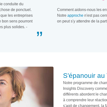
de conduite du
chose de ponctuel.
Comment aidons-nous les ent
que les entreprises
Notre
approche
n'est pas cen
le bon sens pourront
on peut s'y attendre de la part
s plus solides. -
S'épanouir au
Notre programme de chang
Insights Discovery comm
différents abordent le cha
à comprendre leur réaction
s'agit de changement, la fa